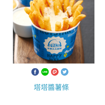
塔塔醬薯條