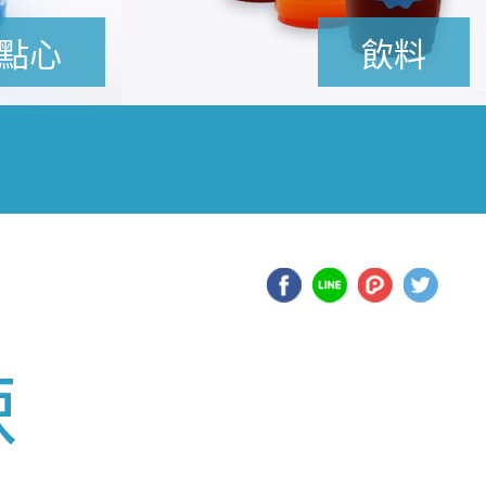
點心
飲料
辣