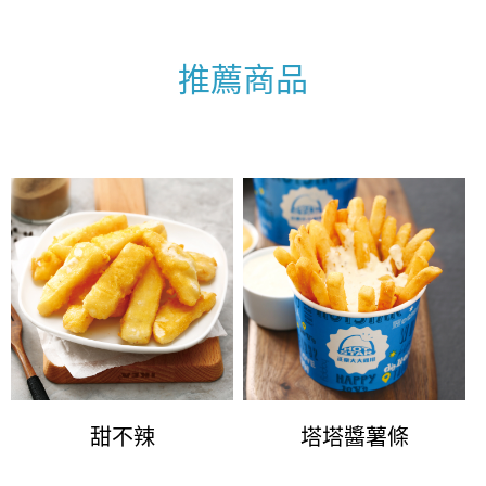
推薦商品
甜不辣
塔塔醬薯條