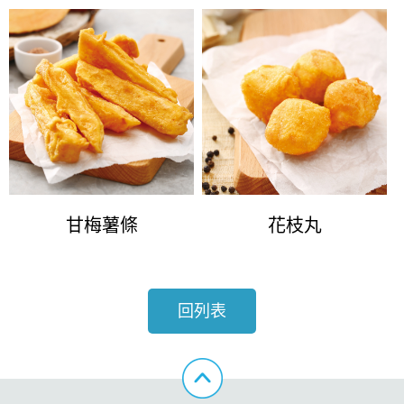
甘梅薯條
花枝丸
回列表