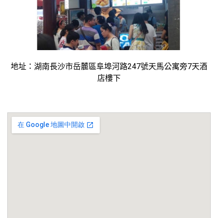
地址：湖南長沙市岳麓區阜埠河路247號天馬公寓旁7天酒
店樓下