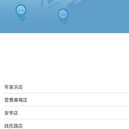
年家浜店
壹豐廣場店
安亭店
政民路店